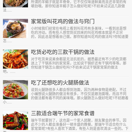
所谓的羊蝎子就是羊脊骨，它不仅仅味道鲜美而且还非常的有
嚼劲哦。那你知道羊蝎子怎么做好吃呢?不妨来试试这几款做
法......
家常版叫花鸡的做法与窍门
小时候我们经常在电视上看到叫花鸡有多美味，一看到总是想
吃的冲动。而有些人感觉到买回来的叫花鸡根本就是不正宗
的，因此总是想着自己做。那你知道叫花鸡的做法吗?你知道要
怎......
吃货必吃的三款干锅的做法
对于吃货来说美食都是无法抗拒的，据悉最近有不少的吃货都
迷上了干锅系列的家常菜，比如说干锅虾还有干锅鸡等等。那
你知道干锅怎么做好吃吗?不妨来试试干锅家常菜的做法
吧。......
吃了还想吃的火腿肠做法
说到火腿肠很多人都会想到泡面，因为两种食物是绝配。不过
小编想说火腿肠的做法有很多，不仅仅是跟泡面哦，而且不同
的做法都有着不同的美味哦。那火腿肠怎么做好吃呢?不妨跟着
小......
三款适合端午节的家常食谱
端午节就要到了，这也是一个家人团聚，朋友聚会的季节。因
此不少的人都会准备好一顿丰盛的晚餐。那端午节适合吃什么
家常菜呢?有些人喜欢下酒菜，有些人则是喜欢清淡一些的。下