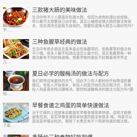
三款猪大肠的美味做法
生活中有不少人都喜欢吃猪大肠，但因为食物处理比较烦恼，
所以都不太想要自己动手做。其实小编想说猪大肠的做法有很
多，而且清洗也是极为容易的。想要知道猪大肠怎么做好吃吗?
不......
三种鱼腥草经典的做法
生活中有很多朋友在夏季是必吃鱼腥草的，而鱼腥草的做法有
不少哦。很多人都不知道应该怎么做才好。其实鱼腥草每一种
做法都有不同的味道哦。想要学做的朋友不妨跟着来学学这
几......
夏日必学的酸梅汤的做法与配方
我们即将迎来最热的天气，因此不少的人都纷纷开始降温防暑
模式。有些人开始食补，有些人则是开始吃西瓜喝冷饮，而有
些人则是喜欢喝点酸梅汤。那你知道酸梅汤的做法与配方吗?要
知......
早餐食谱之鸡蛋的简单快速做法
对于忙碌的上班族来说都喜欢早餐食谱简单快速，这样才能够
避免吃到。其实早餐食谱简单快速的做法有很多 哦，鸡蛋可以
是说是早餐必吃的，那除了水煮还有不少简单快速的做法哦，
下面......