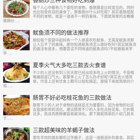
香肠炒三种食物好吃到爆
每个人心中都有几个爱吃的食物，香肠算是比较常见的，同时
也比较受欢迎的美食了。那香肠炒什么好吃呢？其实香肠搭配
不同的食物，就是一道道不一样的美味。下面就简单的去瞧瞧
香肠炒......
鱿鱼须不同的做法推荐
相信每个家庭中起码有一个人很喜欢吃鱿鱼，尤其是鱿鱼须那
让人忘不了的美味。那你知道鱿鱼须怎么做好吃吗?其实鱿鱼须
的做法有很多，想要尝试不同味道的鱿鱼须吗?不妨跟着来学
学......
夏季火气大多吃三款去火食谱
不少的人还没有到三伏天就已经出现多吃上火的情况，不是咽
喉痛就是口气大。那夏季上火了怎么办才好呢?其实去火很简
单，作息上还有饮食上都可以轻松搞定。那接下来就简单的介
绍......
肠胃不好必吃桂花鱼的三款做法
肠胃不少的人对于食物的选择是尤为重要的，因为食物的社区
会直接影响到消化。建议肠胃不少的人多吃点桂花鱼。它的做
法多，而且肉质鲜嫩容易被消化。那下面就简单的介绍几款关
于......
三款超美味的羊蝎子做法
爱吃羊肉的朋友都听过羊蝎子，这是一道痕滋补的美食。其实