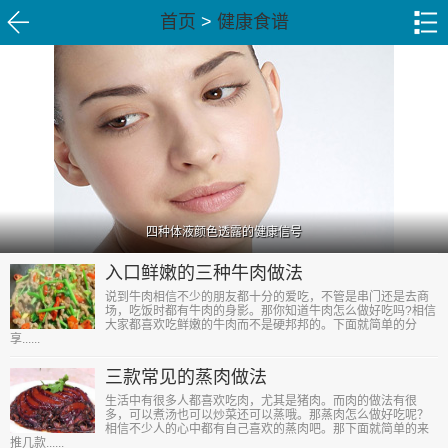
首页
>
健康食谱
四种体液颜色透露的健康信号
入口鲜嫩的三种牛肉做法
说到牛肉相信不少的朋友都十分的爱吃，不管是串门还是去商
场，吃饭时都有牛肉的身影。那你知道牛肉怎么做好吃吗?相信
大家都喜欢吃鲜嫩的牛肉而不是硬邦邦的。下面就简单的分
享......
三款常见的蒸肉做法
生活中有很多人都喜欢吃肉，尤其是猪肉。而肉的做法有很
多，可以煮汤也可以炒菜还可以蒸哦。那蒸肉怎么做好吃呢？
相信不少人的心中都有自己喜欢的蒸肉吧。那下面就简单的来
推几款......