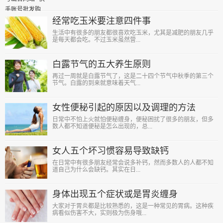
经常吃玉米要注意四件事
生活中有很多的朋友都很喜欢吃玉米，尤其是减肥的朋友几乎
是每天都会吃。不过玉米虽然营...
白露节气的五大养生原则
再过一周就是白露节气了，这是二十四个节气中秋季的第三个
节气。白露的到来就意味着天气...
女性便秘引起的原因以及调理的方法
日常中不怕上火就怕便秘缠身，便秘困扰了很多的朋友，但多
数人都不知道便秘是怎么出现的，总...
女人五个坏习惯容易导致缺钙
在日常中有很多朋友经常会说多补钙，然而多数人的人都不知
道自己为什么会缺钙。其实在日...
身体出现五个症状或是胃炎缠身
大家对于胃炎都是比较熟悉的，这是一种常见的胃病。这种疾
病看似伤害不大，实则极为伤身哦...