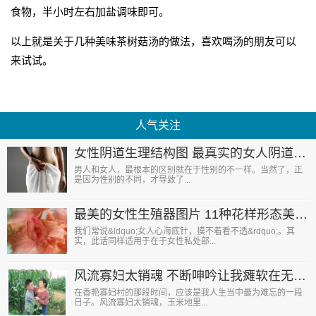
食物，半小时左右加盐调味即可。
以上就是关于几种美味茶树菇汤的做法，喜欢喝汤的朋友可以
来试试。
人气关注
女性阴道生理结构图 最真实的女人阴道图片
男人和女人，最根本的区别就在于性别的不一样。当然了，正
是因为性别的不同，才导致了...
最美的女性生殖器图片 11种花样形态美到暴
我们常说&ldquo;女人心海底针，摸不着看不透&rdquo;。其
实，此话同样适用于在于女性私处部...
风流寡妇太销魂 不断呻吟让我瘫软在无人的玉米地里
在香艳寡妇村的那段时间，应该是我人生当中最为难忘的一段
日子。风流寡妇太销魂，玉米地里...