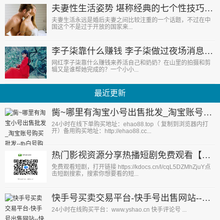
夫妻性生活姿势 堪称经典的七个性技巧（图）
夫妻生活永远是婚后夫妻之间比较注重的一个话题，不过在中
国这个不是过于开放的国家来...
李子柒靠什么赚钱 李子柒做过夜场消息被泄天仙形象尽毁
网红李子柒靠什么赚钱来养活自己和奶奶？在山里的拍摄和剪
辑又是谁帮她完成的？一个小小...
最近更新
胔~哪里有淘宝小号出售批发_淘宝账号购买批发--tb白号购买--淘宝小号购买平台
24小时在线下单购买地址：ehao88.top（ 复制到浏览器内打
开）备用购买地址：http://ehao88.cc...
热门影视资源分享热播短剧免费观看【持续更新】
免费观看短剧，打开链接 https://kdocs.cn/l/cqL5DZMhZjuY点
击短剧搜索，搜索你想要看的短...
快手号买卖交易平台-快手号出售网站--快手账号批发购买--ks白号批发--快手小号购买平台
24小时在线购买平台：www.yshao.cn 快手评论号 ...