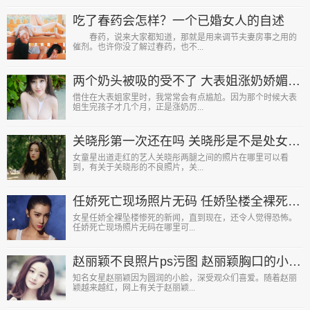
吃了春药会怎样？一个已婚女人的自述
春药，说来大家都知道，那就是用来调节夫妻房事之用的
催剂。也许你没了解过春药，也不...
两个奶头被吸的受不了 大表姐涨奶娇媚求帮忙
借住在大表姐家里时，我常常会有点尴尬。因为那个时候大表
姐生完孩子才几个月，正是涨奶厉...
关晓彤第一次还在吗 关晓彤是不是处女真相令人好奇
女童星出道走红的艺人关晓彤两腿之间的照片在哪里可以看
到，有关于关晓彤的不良照片，关...
任娇死亡现场照片无码 任娇坠楼全裸死亡现场图画面触目惊心
女星任娇全裸坠楼惨死的新闻，直到现在，还令人觉得恐怖。
任娇死亡现场照片无码在哪里可...
赵丽颖不良照片ps污图 赵丽颖胸口的小粉头险些走光泄露
知名女星赵丽颖因为圆润的小脸，深受观众们喜爱。随着赵丽
颖越来越红，网上有关于赵丽颖...