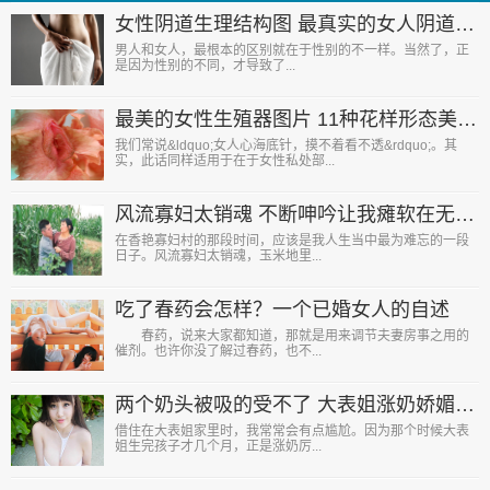
女性阴道生理结构图 最真实的女人阴道图片
男人和女人，最根本的区别就在于性别的不一样。当然了，正
是因为性别的不同，才导致了...
最美的女性生殖器图片 11种花样形态美到暴
我们常说&ldquo;女人心海底针，摸不着看不透&rdquo;。其
实，此话同样适用于在于女性私处部...
风流寡妇太销魂 不断呻吟让我瘫软在无人的玉米地里
在香艳寡妇村的那段时间，应该是我人生当中最为难忘的一段
日子。风流寡妇太销魂，玉米地里...
吃了春药会怎样？一个已婚女人的自述
春药，说来大家都知道，那就是用来调节夫妻房事之用的
催剂。也许你没了解过春药，也不...
两个奶头被吸的受不了 大表姐涨奶娇媚求帮忙
借住在大表姐家里时，我常常会有点尴尬。因为那个时候大表
姐生完孩子才几个月，正是涨奶厉...