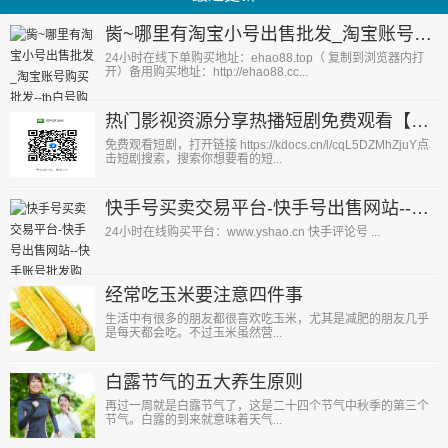
胔~哪里有淘宝小号出售批发_淘宝账号购买批发--tb白号购买--淘宝小号购买平台
24小时在线下单购买地址：ehao88.top（ 复制到浏览器内打
开）备用购买地址：http://ehao88.cc...
热门影视资源分享热播短剧免费观看【持续更新】
免费观看短剧，打开链接 https://kdocs.cn/l/cqL5DZMhZjuY点
击短剧搜索，搜索你想要看的短...
快手号买卖交易平台-快手号出售网站--快手账号批发购买--ks白号批发--快手小号购买平台
24小时在线购买平台：www.yshao.cn 快手评论号 ...
经常吃玉米要注意四件事
生活中有很多的朋友都很喜欢吃玉米，尤其是减肥的朋友几乎
是每天都会吃。不过玉米虽然营...
白露节气的五大养生原则
再过一周就是白露节气了，这是二十四个节气中秋季的第三个
节气。白露的到来就意味着天气...