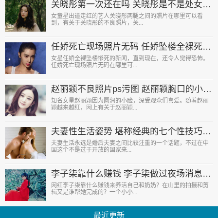
关晓彤第一次还在吗 关晓彤是不是处女真相令人好奇
女童星出道走红的艺人关晓彤两腿之间的照片在哪里可以看
到，有关于关晓彤的不良照片，关...
任娇死亡现场照片无码 任娇坠楼全裸死亡现场图画面触目惊心
女星任娇全裸坠楼惨死的新闻，直到现在，还令人觉得恐怖。
任娇死亡现场照片无码在哪里可...
赵丽颖不良照片ps污图 赵丽颖胸口的小粉头险些走光泄露
知名女星赵丽颖因为圆润的小脸，深受观众们喜爱。随着赵丽
颖越来越红，网上有关于赵丽颖...
夫妻性生活姿势 堪称经典的七个性技巧（图）
夫妻生活永远是婚后夫妻之间比较注重的一个话题，不过在中
国这个不是过于开放的国家来...
李子柒靠什么赚钱 李子柒做过夜场消息被泄天仙形象尽毁
网红李子柒靠什么赚钱来养活自己和奶奶？在山里的拍摄和剪
辑又是谁帮她完成的？一个小小...
最近更新